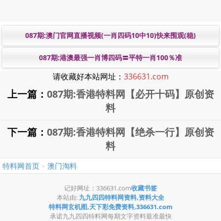
087期:澳门官网直播视频(一肖四码10中10)快来围观(稳)
087期:港澳最强一肖博四码〓平特一肖100％准
请收藏好本站网址：
336631.com
上一篇：
087期:香港特料网【必开十码】原创资
料
下一篇：
087期:香港特料网【绝杀一行】原创资
料
特料网首页
澳门淘料
>
记好网址：336631.com
收藏书签
本站由:
九九四四特料网资料,资料大全
特料网玄机图,天下彩免费资料,336631.com
承诺九九四四特料网每期文字资料最准最快