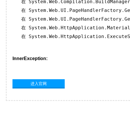
   在 System.Web.Compilation.BuildManager
   在 System.Web.UI.PageHandlerFactory.Ge
   在 System.Web.UI.PageHandlerFactory.Ge
   在 System.Web.HttpApplication.Material
   在 System.Web.HttpApplication.ExecuteS
InnerException:
进入官网