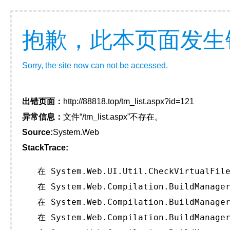
抱歉，此本页面发生
Sorry, the site now can not be accessed.
出错页面：
http://88818.top/tm_list.aspx?id=121
异常信息：
文件“/tm_list.aspx”不存在。
Source:
System.Web
StackTrace:
   在 System.Web.UI.Util.CheckVirtualFile
   在 System.Web.Compilation.BuildManager
   在 System.Web.Compilation.BuildManager
   在 System.Web.Compilation.BuildManager