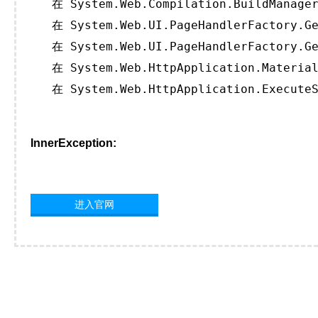
   在 System.Web.Compilation.BuildManager
   在 System.Web.UI.PageHandlerFactory.Ge
   在 System.Web.UI.PageHandlerFactory.Ge
   在 System.Web.HttpApplication.Material
   在 System.Web.HttpApplication.ExecuteS
InnerException:
进入官网