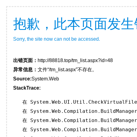
抱歉，此本页面发生
Sorry, the site now can not be accessed.
出错页面：
http://88818.top/tm_list.aspx?id=48
异常信息：
文件“/tm_list.aspx”不存在。
Source:
System.Web
StackTrace:
   在 System.Web.UI.Util.CheckVirtualFile
   在 System.Web.Compilation.BuildManager
   在 System.Web.Compilation.BuildManager
   在 System.Web.Compilation.BuildManager