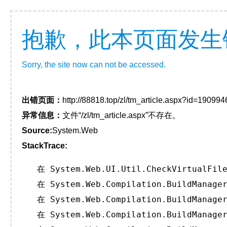
抱歉，此本页面发生
Sorry, the site now can not be accessed.
出错页面：
http://88818.top/zl/tm_article.aspx?id=1909
异常信息：
文件“/zl/tm_article.aspx”不存在。
Source:
System.Web
StackTrace:
   在 System.Web.UI.Util.CheckVirtualFile
   在 System.Web.Compilation.BuildManager
   在 System.Web.Compilation.BuildManager
   在 System.Web.Compilation.BuildManager