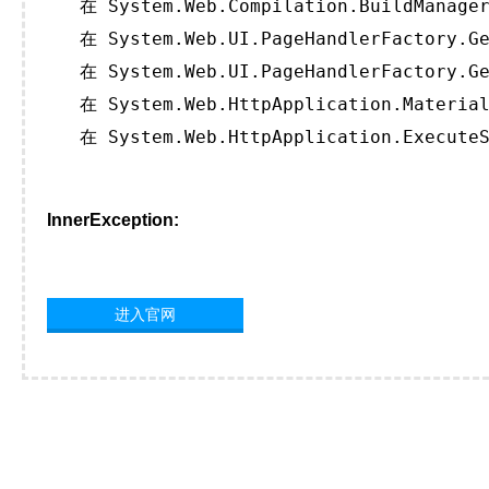
   在 System.Web.Compilation.BuildManager
   在 System.Web.UI.PageHandlerFactory.Ge
   在 System.Web.UI.PageHandlerFactory.Ge
   在 System.Web.HttpApplication.Material
   在 System.Web.HttpApplication.ExecuteS
InnerException:
进入官网