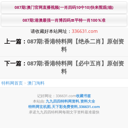
087期:澳门官网直播视频(一肖四码10中10)快来围观(稳)
087期:港澳最强一肖博四码〓平特一肖100％准
请收藏好本站网址：
336631.com
上一篇：
087期:香港特料网【绝杀二肖】原创资
料
下一篇：
087期:香港特料网【必中五肖】原创资
料
特料网首页
澳门淘料
>
记好网址：336631.com
收藏书签
本站由:
九九四四特料网资料,资料大全
特料网玄机图,天下彩免费资料,336631.com
承诺九九四四特料网每期文字资料最准最快