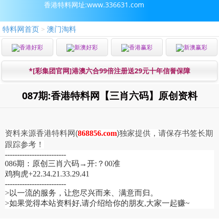
香港特料网址:www.336631.com
特料网首页
澳门淘料
>
香港好彩
新澳好彩
香港赢彩
新澳赢彩
*[彩集团官网]港澳六合99倍注册送29元十年信誉保障
087期:香港特料网【三肖六码】原创资料
资料来源香港特料网(
868856.com
)独家提供，请保存书签长期
跟踪参考！
-------------------------
086期：原创三肖六码→开:？00准
鸡狗虎+22.34.21.33.29.41
-------------------------
>以一流的服务，让您尽兴而来、满意而归。
>如果觉得本站资料好,请介绍给你的朋友,大家一起赚~