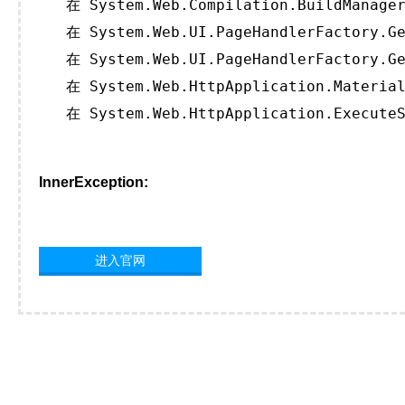
   在 System.Web.Compilation.BuildManager
   在 System.Web.UI.PageHandlerFactory.Ge
   在 System.Web.UI.PageHandlerFactory.Ge
   在 System.Web.HttpApplication.Material
   在 System.Web.HttpApplication.ExecuteS
InnerException:
进入官网