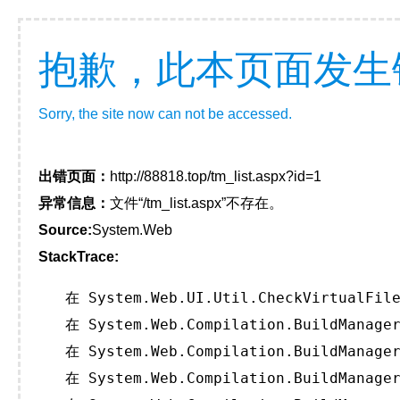
抱歉，此本页面发生
Sorry, the site now can not be accessed.
出错页面：
http://88818.top/tm_list.aspx?id=1
异常信息：
文件“/tm_list.aspx”不存在。
Source:
System.Web
StackTrace:
   在 System.Web.UI.Util.CheckVirtualFile
   在 System.Web.Compilation.BuildManager
   在 System.Web.Compilation.BuildManager
   在 System.Web.Compilation.BuildManager