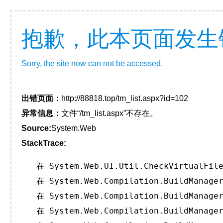
抱歉，此本页面发生
Sorry, the site now can not be accessed.
出错页面：
http://88818.top/tm_list.aspx?id=102
异常信息：
文件“/tm_list.aspx”不存在。
Source:
System.Web
StackTrace:
   在 System.Web.UI.Util.CheckVirtualFile
   在 System.Web.Compilation.BuildManager
   在 System.Web.Compilation.BuildManager
   在 System.Web.Compilation.BuildManager