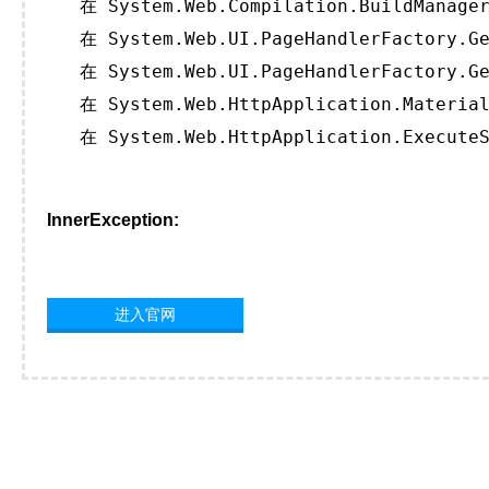
   在 System.Web.Compilation.BuildManager
   在 System.Web.UI.PageHandlerFactory.Ge
   在 System.Web.UI.PageHandlerFactory.Ge
   在 System.Web.HttpApplication.Material
   在 System.Web.HttpApplication.ExecuteS
InnerException:
进入官网