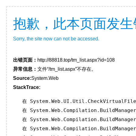
抱歉，此本页面发生
Sorry, the site now can not be accessed.
出错页面：
http://88818.top/tm_list.aspx?id=108
异常信息：
文件“/tm_list.aspx”不存在。
Source:
System.Web
StackTrace:
   在 System.Web.UI.Util.CheckVirtualFile
   在 System.Web.Compilation.BuildManager
   在 System.Web.Compilation.BuildManager
   在 System.Web.Compilation.BuildManager