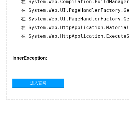
   在 System.Web.Compilation.BuildManager
   在 System.Web.UI.PageHandlerFactory.Ge
   在 System.Web.UI.PageHandlerFactory.Ge
   在 System.Web.HttpApplication.Material
   在 System.Web.HttpApplication.ExecuteS
InnerException:
进入官网