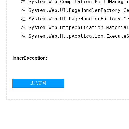
   在 System.Web.Compilation.BuildManager
   在 System.Web.UI.PageHandlerFactory.Ge
   在 System.Web.UI.PageHandlerFactory.Ge
   在 System.Web.HttpApplication.Material
   在 System.Web.HttpApplication.ExecuteS
InnerException:
进入官网