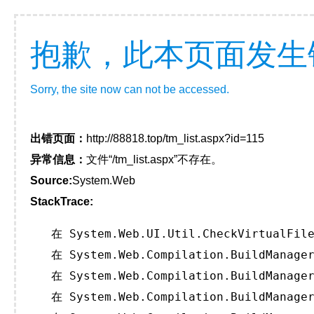
抱歉，此本页面发生
Sorry, the site now can not be accessed.
出错页面：
http://88818.top/tm_list.aspx?id=115
异常信息：
文件“/tm_list.aspx”不存在。
Source:
System.Web
StackTrace:
   在 System.Web.UI.Util.CheckVirtualFile
   在 System.Web.Compilation.BuildManager
   在 System.Web.Compilation.BuildManager
   在 System.Web.Compilation.BuildManager