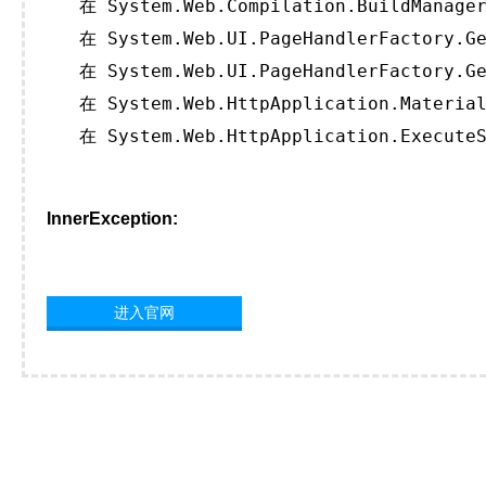
   在 System.Web.Compilation.BuildManager
   在 System.Web.UI.PageHandlerFactory.Ge
   在 System.Web.UI.PageHandlerFactory.Ge
   在 System.Web.HttpApplication.Material
   在 System.Web.HttpApplication.ExecuteS
InnerException:
进入官网