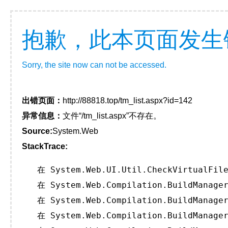
抱歉，此本页面发生
Sorry, the site now can not be accessed.
出错页面：
http://88818.top/tm_list.aspx?id=142
异常信息：
文件“/tm_list.aspx”不存在。
Source:
System.Web
StackTrace:
   在 System.Web.UI.Util.CheckVirtualFile
   在 System.Web.Compilation.BuildManager
   在 System.Web.Compilation.BuildManager
   在 System.Web.Compilation.BuildManager