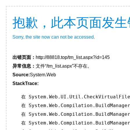
抱歉，此本页面发生
Sorry, the site now can not be accessed.
出错页面：
http://88818.top/tm_list.aspx?id=145
异常信息：
文件“/tm_list.aspx”不存在。
Source:
System.Web
StackTrace:
   在 System.Web.UI.Util.CheckVirtualFile
   在 System.Web.Compilation.BuildManager
   在 System.Web.Compilation.BuildManager
   在 System.Web.Compilation.BuildManager