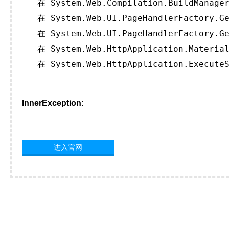
   在 System.Web.Compilation.BuildManager
   在 System.Web.UI.PageHandlerFactory.Ge
   在 System.Web.UI.PageHandlerFactory.Ge
   在 System.Web.HttpApplication.Material
   在 System.Web.HttpApplication.ExecuteS
InnerException:
进入官网