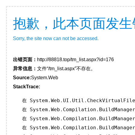
抱歉，此本页面发生
Sorry, the site now can not be accessed.
出错页面：
http://88818.top/tm_list.aspx?id=176
异常信息：
文件“/tm_list.aspx”不存在。
Source:
System.Web
StackTrace:
   在 System.Web.UI.Util.CheckVirtualFile
   在 System.Web.Compilation.BuildManager
   在 System.Web.Compilation.BuildManager
   在 System.Web.Compilation.BuildManager