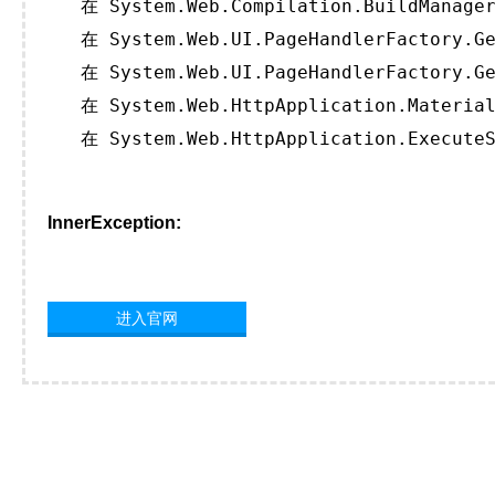
   在 System.Web.Compilation.BuildManager
   在 System.Web.UI.PageHandlerFactory.Ge
   在 System.Web.UI.PageHandlerFactory.Ge
   在 System.Web.HttpApplication.Material
   在 System.Web.HttpApplication.ExecuteS
InnerException:
进入官网