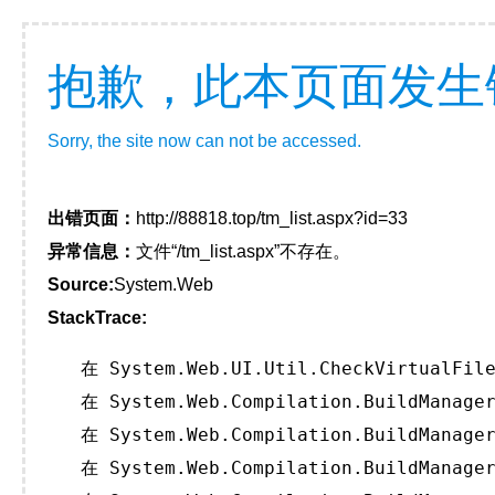
抱歉，此本页面发生
Sorry, the site now can not be accessed.
出错页面：
http://88818.top/tm_list.aspx?id=33
异常信息：
文件“/tm_list.aspx”不存在。
Source:
System.Web
StackTrace:
   在 System.Web.UI.Util.CheckVirtualFile
   在 System.Web.Compilation.BuildManager
   在 System.Web.Compilation.BuildManager
   在 System.Web.Compilation.BuildManager