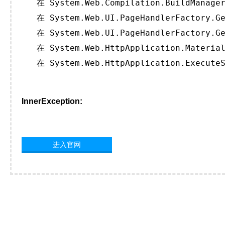
   在 System.Web.Compilation.BuildManager
   在 System.Web.UI.PageHandlerFactory.Ge
   在 System.Web.UI.PageHandlerFactory.Ge
   在 System.Web.HttpApplication.Material
   在 System.Web.HttpApplication.ExecuteS
InnerException:
进入官网