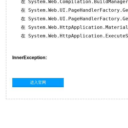
   在 System.Web.Compilation.BuildManager
   在 System.Web.UI.PageHandlerFactory.Ge
   在 System.Web.UI.PageHandlerFactory.Ge
   在 System.Web.HttpApplication.Material
   在 System.Web.HttpApplication.ExecuteS
InnerException:
进入官网