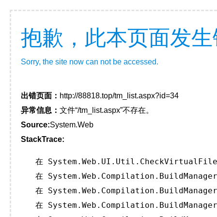
抱歉，此本页面发生
Sorry, the site now can not be accessed.
出错页面：
http://88818.top/tm_list.aspx?id=34
异常信息：
文件“/tm_list.aspx”不存在。
Source:
System.Web
StackTrace:
   在 System.Web.UI.Util.CheckVirtualFile
   在 System.Web.Compilation.BuildManager
   在 System.Web.Compilation.BuildManager
   在 System.Web.Compilation.BuildManager