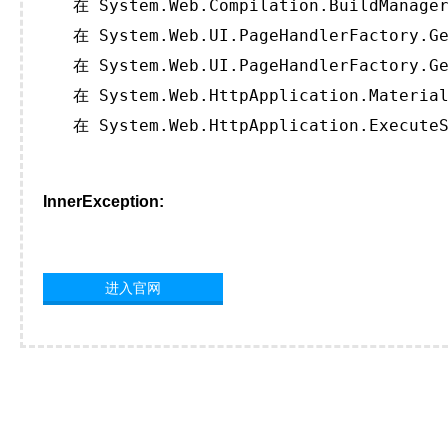
   在 System.Web.Compilation.BuildManager
   在 System.Web.UI.PageHandlerFactory.Ge
   在 System.Web.UI.PageHandlerFactory.Ge
   在 System.Web.HttpApplication.Material
   在 System.Web.HttpApplication.ExecuteS
InnerException:
进入官网