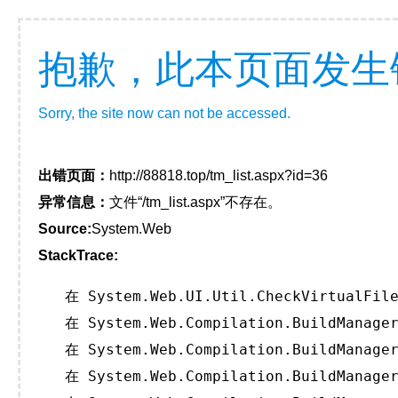
抱歉，此本页面发生
Sorry, the site now can not be accessed.
出错页面：
http://88818.top/tm_list.aspx?id=36
异常信息：
文件“/tm_list.aspx”不存在。
Source:
System.Web
StackTrace:
   在 System.Web.UI.Util.CheckVirtualFile
   在 System.Web.Compilation.BuildManager
   在 System.Web.Compilation.BuildManager
   在 System.Web.Compilation.BuildManager