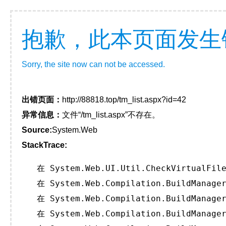
抱歉，此本页面发生
Sorry, the site now can not be accessed.
出错页面：
http://88818.top/tm_list.aspx?id=42
异常信息：
文件“/tm_list.aspx”不存在。
Source:
System.Web
StackTrace:
   在 System.Web.UI.Util.CheckVirtualFile
   在 System.Web.Compilation.BuildManager
   在 System.Web.Compilation.BuildManager
   在 System.Web.Compilation.BuildManager