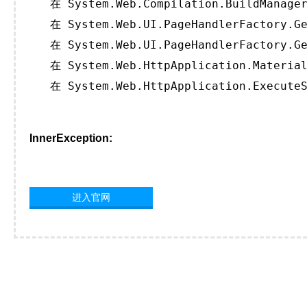
   在 System.Web.Compilation.BuildManager
   在 System.Web.UI.PageHandlerFactory.Ge
   在 System.Web.UI.PageHandlerFactory.Ge
   在 System.Web.HttpApplication.Material
   在 System.Web.HttpApplication.ExecuteS
InnerException:
进入官网