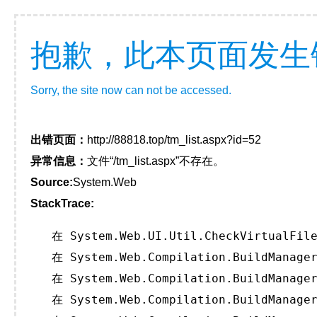
抱歉，此本页面发生
Sorry, the site now can not be accessed.
出错页面：
http://88818.top/tm_list.aspx?id=52
异常信息：
文件“/tm_list.aspx”不存在。
Source:
System.Web
StackTrace:
   在 System.Web.UI.Util.CheckVirtualFile
   在 System.Web.Compilation.BuildManager
   在 System.Web.Compilation.BuildManager
   在 System.Web.Compilation.BuildManager