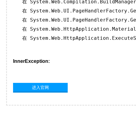
   在 System.Web.Compilation.BuildManager
   在 System.Web.UI.PageHandlerFactory.Ge
   在 System.Web.UI.PageHandlerFactory.Ge
   在 System.Web.HttpApplication.Material
   在 System.Web.HttpApplication.ExecuteS
InnerException:
进入官网