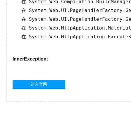
   在 System.Web.Compilation.BuildManager
   在 System.Web.UI.PageHandlerFactory.Ge
   在 System.Web.UI.PageHandlerFactory.Ge
   在 System.Web.HttpApplication.Material
   在 System.Web.HttpApplication.ExecuteS
InnerException:
进入官网