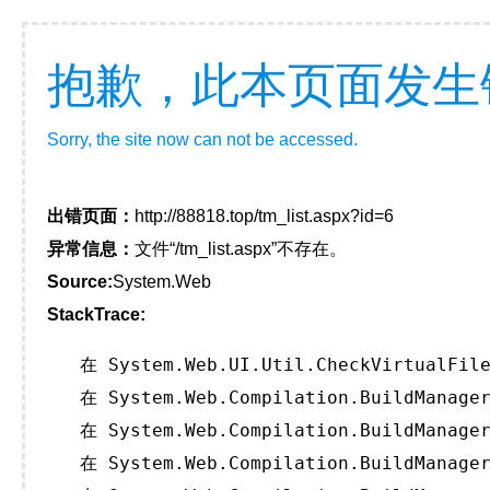
抱歉，此本页面发生
Sorry, the site now can not be accessed.
出错页面：
http://88818.top/tm_list.aspx?id=6
异常信息：
文件“/tm_list.aspx”不存在。
Source:
System.Web
StackTrace:
   在 System.Web.UI.Util.CheckVirtualFile
   在 System.Web.Compilation.BuildManager
   在 System.Web.Compilation.BuildManager
   在 System.Web.Compilation.BuildManager