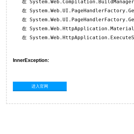
   在 System.Web.Compilation.BuildManager
   在 System.Web.UI.PageHandlerFactory.Ge
   在 System.Web.UI.PageHandlerFactory.Ge
   在 System.Web.HttpApplication.Material
   在 System.Web.HttpApplication.ExecuteS
InnerException:
进入官网