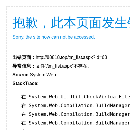
抱歉，此本页面发生
Sorry, the site now can not be accessed.
出错页面：
http://88818.top/tm_list.aspx?id=63
异常信息：
文件“/tm_list.aspx”不存在。
Source:
System.Web
StackTrace:
   在 System.Web.UI.Util.CheckVirtualFile
   在 System.Web.Compilation.BuildManager
   在 System.Web.Compilation.BuildManager
   在 System.Web.Compilation.BuildManager