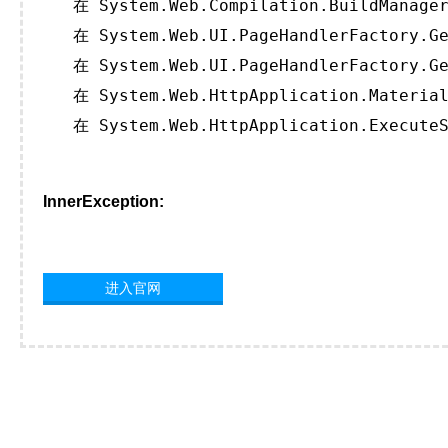
   在 System.Web.Compilation.BuildManager
   在 System.Web.UI.PageHandlerFactory.Ge
   在 System.Web.UI.PageHandlerFactory.Ge
   在 System.Web.HttpApplication.Material
   在 System.Web.HttpApplication.ExecuteS
InnerException:
进入官网