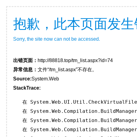
抱歉，此本页面发生
Sorry, the site now can not be accessed.
出错页面：
http://88818.top/tm_list.aspx?id=74
异常信息：
文件“/tm_list.aspx”不存在。
Source:
System.Web
StackTrace:
   在 System.Web.UI.Util.CheckVirtualFile
   在 System.Web.Compilation.BuildManager
   在 System.Web.Compilation.BuildManager
   在 System.Web.Compilation.BuildManager