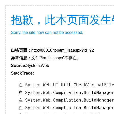
抱歉，此本页面发生
Sorry, the site now can not be accessed.
出错页面：
http://88818.top/tm_list.aspx?id=92
异常信息：
文件“/tm_list.aspx”不存在。
Source:
System.Web
StackTrace:
   在 System.Web.UI.Util.CheckVirtualFile
   在 System.Web.Compilation.BuildManager
   在 System.Web.Compilation.BuildManager
   在 System.Web.Compilation.BuildManager