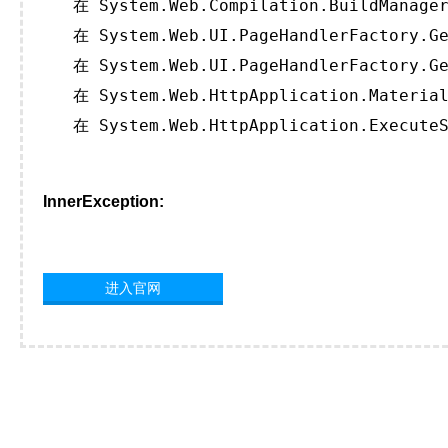
   在 System.Web.Compilation.BuildManager
   在 System.Web.UI.PageHandlerFactory.Ge
   在 System.Web.UI.PageHandlerFactory.Ge
   在 System.Web.HttpApplication.Material
   在 System.Web.HttpApplication.ExecuteS
InnerException:
进入官网