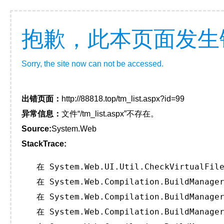
抱歉，此本页面发生
Sorry, the site now can not be accessed.
出错页面：
http://88818.top/tm_list.aspx?id=99
异常信息：
文件“/tm_list.aspx”不存在。
Source:
System.Web
StackTrace:
   在 System.Web.UI.Util.CheckVirtualFile
   在 System.Web.Compilation.BuildManager
   在 System.Web.Compilation.BuildManager
   在 System.Web.Compilation.BuildManager