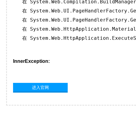
   在 System.Web.Compilation.BuildManager
   在 System.Web.UI.PageHandlerFactory.Ge
   在 System.Web.UI.PageHandlerFactory.Ge
   在 System.Web.HttpApplication.Material
   在 System.Web.HttpApplication.ExecuteS
InnerException:
进入官网