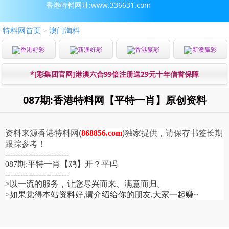
香港特料网址:www.336631.com
特料网首页
澳门淘料
>
香港好彩
新澳好彩
香港赢彩
新澳赢彩
*[彩集团官网]港澳六合99倍注册送29元十年信誉保障
087期:香港特料网【平特一肖】原创资料
资料来源香港特料网(
868856.com
)独家提供，请保存书签长期
跟踪参考！
-------------------------
087期:平特一肖【鸡】开？平码
-------------------------
>以一流的服务，让您尽兴而来、满意而归。
>如果觉得本站资料好,请介绍给你的朋友,大家一起赚~