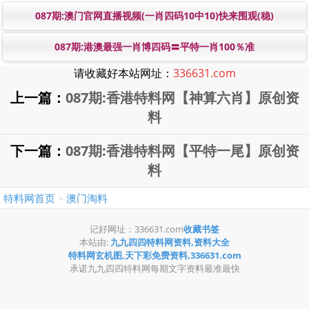
087期:澳门官网直播视频(一肖四码10中10)快来围观(稳)
087期:港澳最强一肖博四码〓平特一肖100％准
请收藏好本站网址：
336631.com
上一篇：
087期:香港特料网【神算六肖】原创资
料
下一篇：
087期:香港特料网【平特一尾】原创资
料
特料网首页
澳门淘料
>
记好网址：336631.com
收藏书签
本站由:
九九四四特料网资料,资料大全
特料网玄机图,天下彩免费资料,336631.com
承诺九九四四特料网每期文字资料最准最快