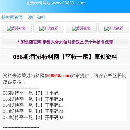
香港特料网址:www.336631.com
特料网首页
澳门淘料
>
香港好彩
新澳好彩
香港赢彩
新澳赢彩
*[彩集团官网]港澳六合99倍注册送29元十年信誉保障
086期:香港特料网【平特一尾】原创资料
资料来源香港特料网(
868856.com
)独家提供，请保存书签长期
跟踪参考！
-------------------------
086期特平一尾【7】开平码
085期特平一尾【4】开平码24
084期特平一尾【1】开平码11
083期特平一尾【3】开平码23
082期特平一尾【2】开平码02
-------------------------