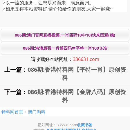
>以一流的服务，让您尽兴而来、满意而归。
>如果觉得本站资料好,请介绍给你的朋友,大家一起赚~
086期:澳门官网直播视频(一肖四码10中10)快来围观(稳)
086期:港澳最强一肖博四码〓平特一肖100％准
请收藏好本站网址：
336631.com
上一篇：
086期:香港特料网【平特一肖】原创资
料
下一篇：
086期:香港特料网【金牌八码】原创资
料
特料网首页
澳门淘料
>
记好网址：336631.com
收藏书签